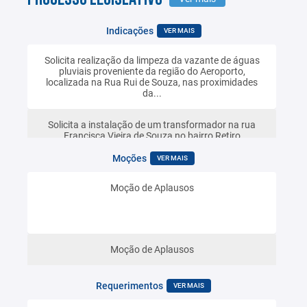
Indicações
VER MAIS
Solicita realização da limpeza da vazante de águas
pluviais proveniente da região do Aeroporto,
localizada na Rua Rui de Souza, nas proximidades
da...
Solicita a instalação de um transformador na rua
Francisca Vieira de Souza no bairro Retiro
Moções
VER MAIS
Solicita a reforma do ponto de ônibus localizado na
Moção de Aplausos
Rua Gameleira, em frente ao Poliesportivo, com a
instalação de uma nova cobertura (teto) e a...
Solicita a instalação de uma placa de identificação no
Moção de Aplausos
Centro de Referência de Assistência Social (CRAS) do
bairro Retiro, bem como informar as...
Requerimentos
VER MAIS